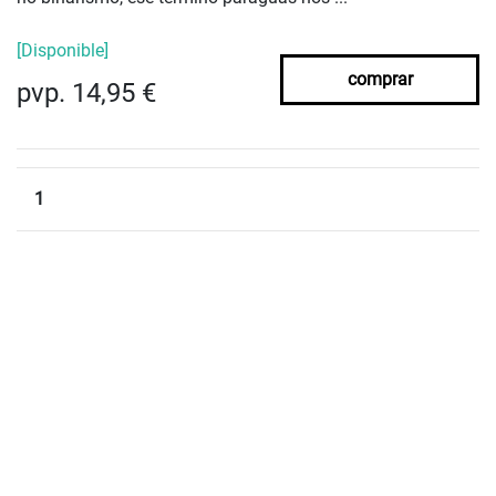
[Disponible]
comprar
pvp. 14,95 €
1