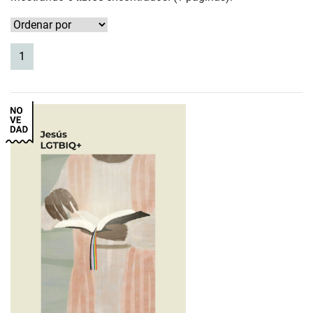
(current)
1