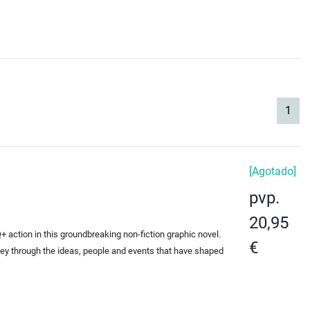
(cur
1
[Agotado]
pvp.
20,95
 action in this groundbreaking non-fiction graphic novel.
€
ney through the ideas, people and events that have shaped