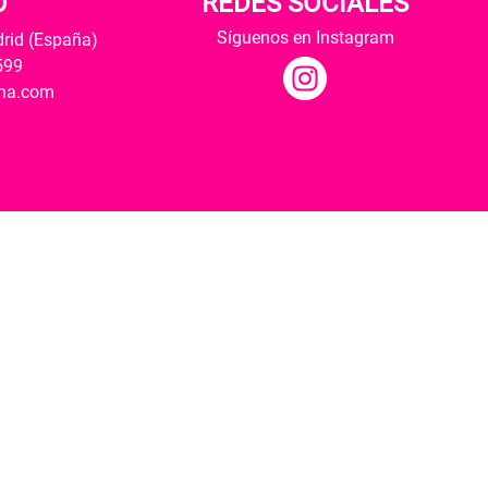
O
REDES SOCIALES
Síguenos en Instagram
drid (España)
599
ana.com
Hospedaje y desarrollo
ultural y modernización de las librerías.