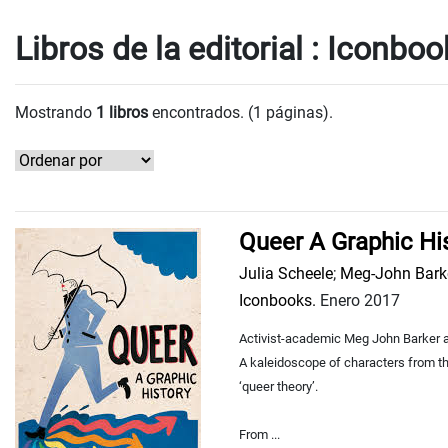
Libros de la editorial : Iconbo
Mostrando
1 libros
encontrados. (1 páginas).
Queer A Graphic Hi
Julia Scheele
;
Meg-John Bark
Iconbooks.
Enero 2017
Activist-academic Meg John Barker an
A kaleidoscope of characters from th
‘queer theory’.
From ...