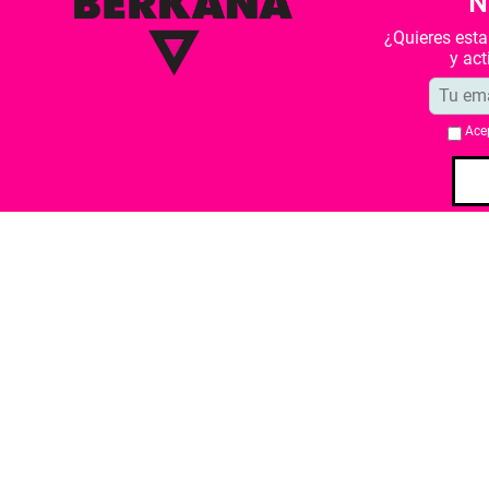
N
¿Quieres est
y ac
Ace
Quiénes somos
Condiciones de 
Librería Berkana ha recibido del Ministe