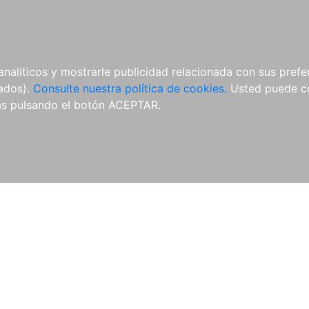
ÍCULAS
MERCHANDISING
NOTICIAS
EDITORIAL EGALES
analíticos y mostrarle publicidad relacionada con sus prefer
tados).
Consulte nuestra política de cookies.
Usted puede co
s pulsando el botón ACEPTAR.