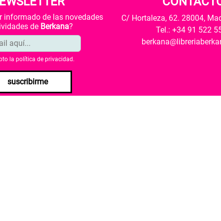
EWSLETTER
CONTACT
ar informado de las novedades
C/ Hortaleza, 62. 28004, Ma
tividades de
Berkana
?
Tel.: +34 91 522 5
berkana@libreriaberk
pto la
política de privacidad
.
suscribirme
envío
Política de privacidad
Política de cookies
rio de Cultura y Deporte una subvención para la revalorización c