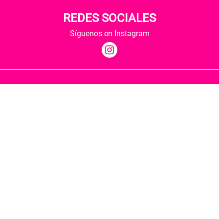
REDES SOCIALES
Síguenos en Instagram
Quiénes somos
Condiciones de envío
Política de privacidad
Política de cookies
Hospedaje y desarrollo
Librería Berkana ha recibido del Ministerio de
Cultura y Deporte una subvención para la