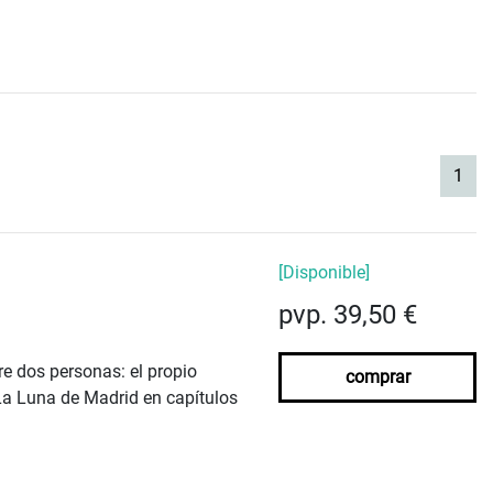
(cur
1
[Disponible]
pvp. 39,50 €
re dos personas: el propio
comprar
 La Luna de Madrid en capítulos