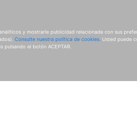
ÍCULAS
MERCHANDISING
NOTICIAS
EDITORIAL EGALES
analíticos y mostrarle publicidad relacionada con sus prefer
tados).
Consulte nuestra política de cookies.
Usted puede co
s pulsando el botón ACEPTAR.