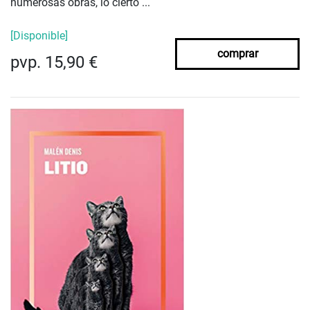
numerosas obras, lo cierto ...
[Disponible]
comprar
pvp. 15,90 €