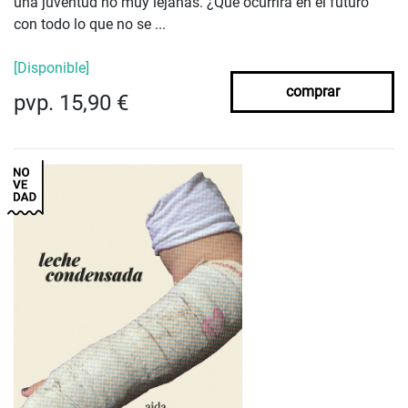
una juventud no muy lejanas. ¿Qué ocurrirá en el futuro
con todo lo que no se ...
[Disponible]
comprar
pvp. 15,90 €