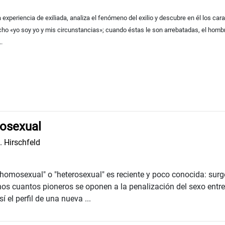
experiencia de exiliada,
analiza el fenómeno del exilio y descubre en él los car
cho «yo soy yo y mis
circunstancias»; cuando éstas le son arrebatadas, el hom
.
mosexual
. Hirschfeld
 "homosexual" o "heterosexual" es reciente y poco conocida: surge
unos cuantos pioneros se oponen a la penalización del sexo entr
 el perfil de una nueva ...