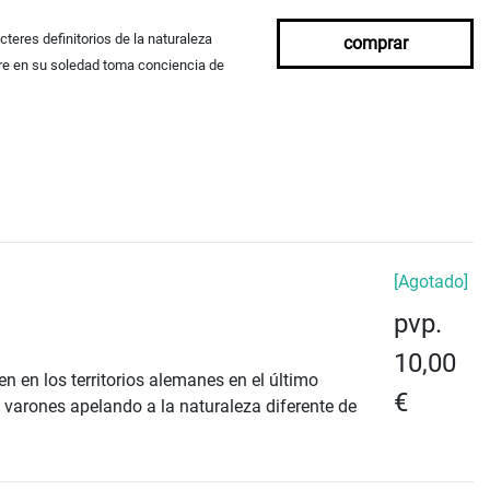
acteres definitorios de
la naturaleza
comprar
bre en su soledad toma
conciencia de
[Agotado]
pvp.
10,00
n en los territorios alemanes en el último
€
e varones apelando a la naturaleza diferente de