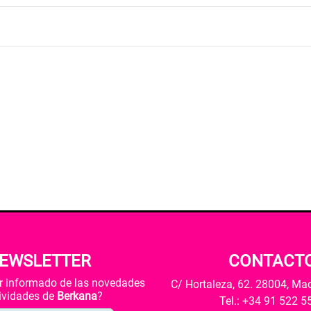
EWSLETTER
CONTACT
ar informado de las novedades
C/ Hortaleza, 62. 28004, Ma
tividades de
Berkana
?
Tel.: +34 91 522 5