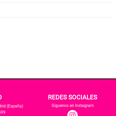
O
REDES SOCIALES
Síguenos en Instagram
drid (España)
599