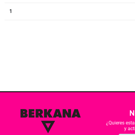
1
N
¿Quieres est
y ac