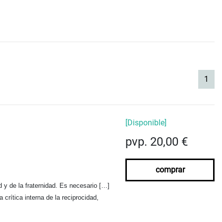
(cur
1
[Disponible]
pvp. 20,00 €
comprar
d y de la fraternidad. Es necesario […]
rítica interna de la reciprocidad,