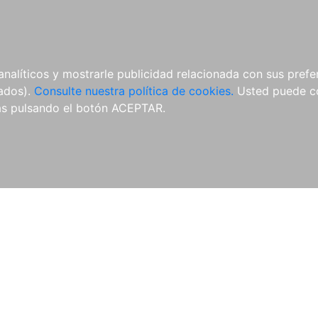
ÍCULAS
MERCHANDISING
NOTICIAS
EDITORIAL EGALES
analíticos y mostrarle publicidad relacionada con sus prefer
tados).
Consulte nuestra política de cookies.
Usted puede co
s pulsando el botón ACEPTAR.