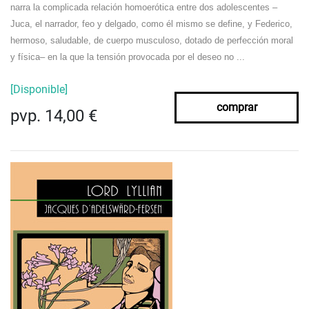
narra la complicada rela­ción homoerótica entre dos adolescentes –
Juca, el narrador, feo y delgado, como él mismo se define, y Federico,
hermoso, saludable, de cuerpo musculo­so, dotado de perfección moral
y física– en la que la tensión provocada por el deseo no ...
[Disponible]
comprar
pvp. 14,00 €