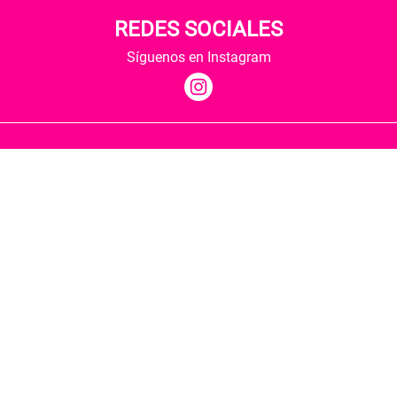
REDES SOCIALES
Síguenos en Instagram
Quiénes somos
Condiciones de envío
Política de privacidad
Política de cookies
Hospedaje y desarrollo
Librería Berkana ha recibido del Ministerio de
Cultura y Deporte una subvención para la