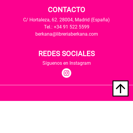
CONTACTO
C/ Hortaleza, 62. 28004, Madrid (España)
Tel.: +34 91 522 5599
berkana@libreriaberkana.com
REDES SOCIALES
Síguenos en Instagram
Quiénes somos
Condiciones de envío
Política de privacidad