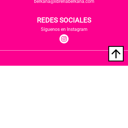
berkana@libreriaberkana.com
REDES SOCIALES
Síguenos en Instagram
Quiénes somos
Condiciones de envío
Política de privacidad
Política de cookies
Hospedaje y desarrollo