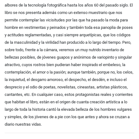
albores de la tecnología fotográfica hasta los años 60 del pasado siglo. El
libro se nos presenta además como un extenso muestrario que nos
permite contemplar las vicisitudes por las que ha pasado la moda para
hombre en vestimentas y peinados y también toda esa panoplia de poses
y actitudes reglamentadas, y casi siempre arquetípicas, que los códigos
de la masculinidad y la virilidad han producido a lo largo del tiempo. Pero,
sobre todo, frente a la cámara, veremos un muy nutrido inventario de
bellezas posibles, de jóvenes guapos y anónimos de variopinto y singular
atractivo, cuyos rostros bien pudieran haber inspirado el embeleso, la
contemplación, el amor o la pasión; aunque también, porque no, los celos,
la inquietud, el desgarro amoroso, el despecho, el desdén, e incluso el
desprecio y el odio de poetas, novelistas, cineastas, artistas plásticos,
cantantes, etc. En cualquier caso, estos protagonistas reales y corrientes
que habitan el libro, están en el origen de cuanta creación artística a lo
largo de toda la historia cantó la elevada belleza de los hombres vulgares
y simples, de los jóvenes de a pie con los que antes y ahora se cruzan a
diario nuestras vidas.