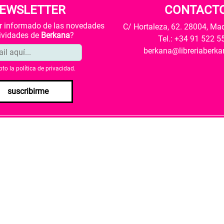
EWSLETTER
CONTACT
ar informado de las novedades
C/ Hortaleza, 62. 28004, Ma
tividades de
Berkana
?
Tel.: +34 91 522 5
berkana@libreriaberk
pto la
política de privacidad
.
suscribirme
envío
Política de privacidad
Política de cookies
rio de Cultura y Deporte una subvención para la revalorización c