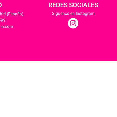
O
REDES SOCIALES
Síguenos en Instagram
drid (España)
599
ana.com
Hospedaje y desarrollo
ultural y modernización de las librerías.