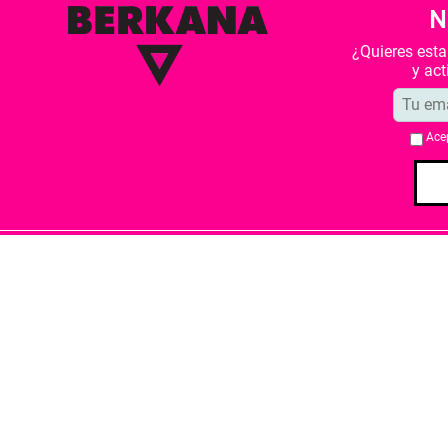
N
¿Quieres est
y ac
Ace
Quiénes somos
Condiciones de 
Librería Berkana ha recibido del Ministe