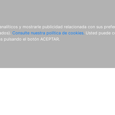
ÍCULAS
MERCHANDISING
NOTICIAS
EDITORIAL EGALES
analíticos y mostrarle publicidad relacionada con sus prefer
tados).
Consulte nuestra política de cookies.
Usted puede co
s pulsando el botón ACEPTAR.