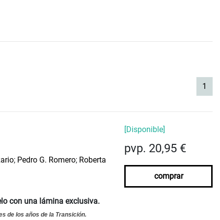
(cur
1
[Disponible]
pvp. 20,95 €
ario
;
Pedro G. Romero
;
Roberta
comprar
elo con una lámina exclusiva
.
s de los años de la Transición.