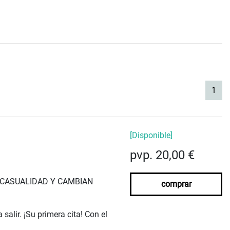
(cur
1
[Disponible]
pvp. 20,00 €
R CASUALIDAD Y CAMBIAN
comprar
salir. ¡Su primera cita! Con el