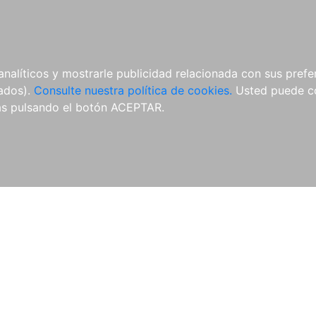
ÍCULAS
MERCHANDISING
NOTICIAS
EDITORIAL EGALES
analíticos y mostrarle publicidad relacionada con sus prefer
tados).
Consulte nuestra política de cookies.
Usted puede co
s pulsando el botón ACEPTAR.