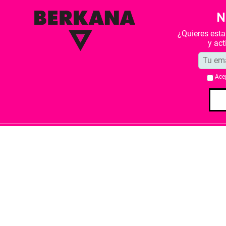
N
¿Quieres est
y ac
Ace
Quiénes somos
Condiciones de 
Librería Berkana ha recibido del Ministe