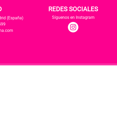
O
REDES SOCIALES
Síguenos en Instagram
drid (España)
599
ana.com
Hospedaje y desarrollo
ultural y modernización de las librerías.