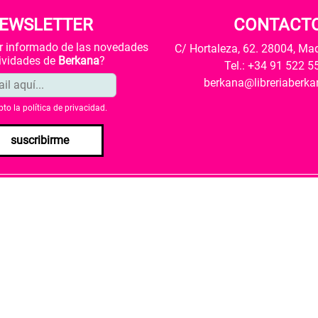
EWSLETTER
CONTACT
ar informado de las novedades
C/ Hortaleza, 62. 28004, Ma
tividades de
Berkana
?
Tel.: +34 91 522 5
berkana@libreriaberk
pto la
política de privacidad
.
suscribirme
envío
Política de privacidad
Política de cookies
rio de Cultura y Deporte una subvención para la revalorización c