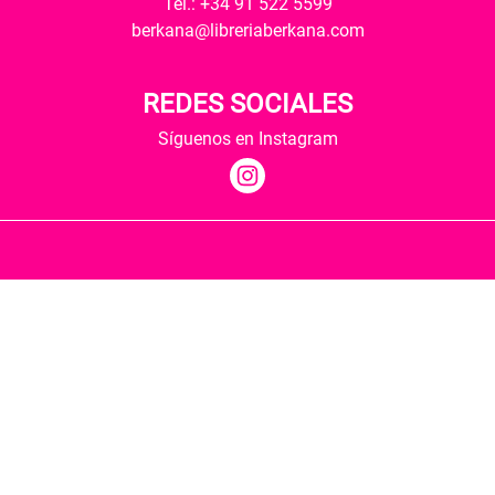
Tel.: +34 91 522 5599
berkana@libreriaberkana.com
REDES SOCIALES
Síguenos en Instagram
Quiénes somos
Condiciones de envío
Política de privacidad
Política de cookies
Hospedaje y desarrollo