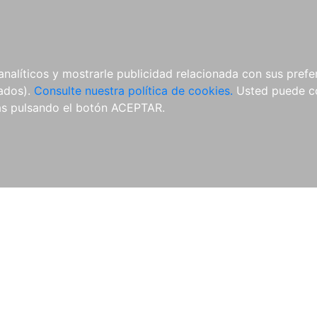
ÍCULAS
MERCHANDISING
NOTICIAS
EDITORIAL EGALES
analíticos y mostrarle publicidad relacionada con sus prefer
tados).
Consulte nuestra política de cookies.
Usted puede co
s pulsando el botón ACEPTAR.