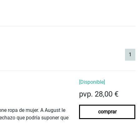
(cur
1
[Disponible]
pvp. 28,00 €
ne ropa de mujer. A August le
comprar
 rechazo que podría suponer que