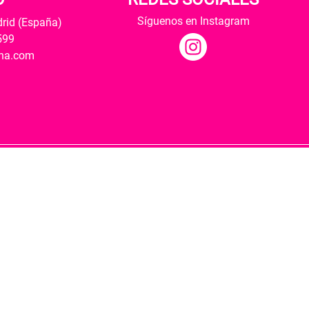
Síguenos en Instagram
drid (España)
599
ana.com
Hospedaje y desarrollo
ultural y modernización de las librerías.