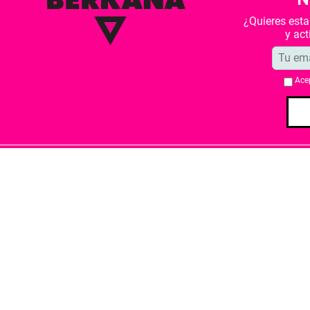
¿Quieres est
y ac
Ace
Quiénes somos
Condiciones de 
Librería Berkana ha recibido del Ministe