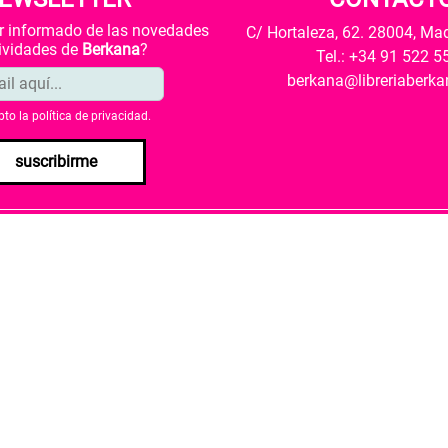
ar informado de las novedades
C/ Hortaleza, 62. 28004, Ma
tividades de
Berkana
?
Tel.: +34 91 522 5
berkana@libreriaberk
pto la
política de privacidad
.
suscribirme
envío
Política de privacidad
Política de cookies
rio de Cultura y Deporte una subvención para la revalorización c