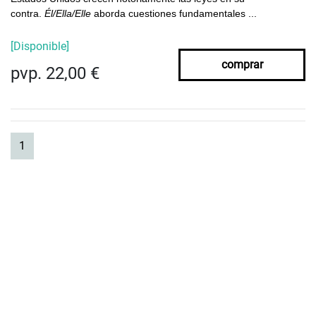
contra.
Él/Ella/Elle
aborda cuestiones fundamentales ...
[Disponible]
comprar
pvp. 22,00 €
(current)
1