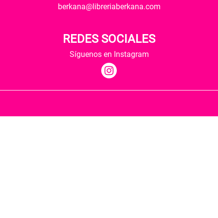
berkana@libreriaberkana.com
REDES SOCIALES
Síguenos en Instagram
Quiénes somos
Condiciones de envío
Política de privacidad
Política de cookies
Hospedaje y desarrollo