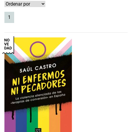
(current)
1