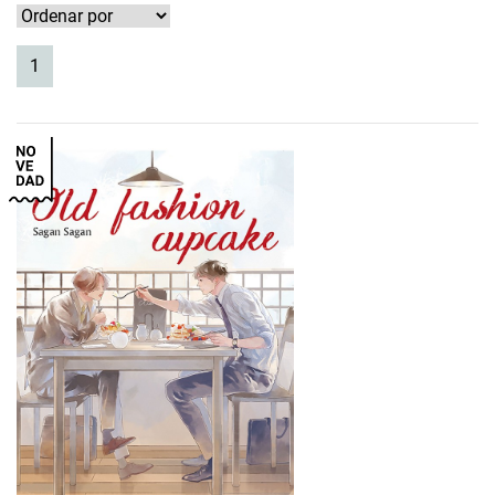
(current)
1