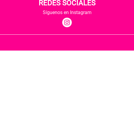
REDES SOCIALES
Síguenos en Instagram
Quiénes somos
Condiciones de envío
Política de privacidad
Política de cookies
Hospedaje y desarrollo
Librería Berkana ha recibido del Ministerio de
Cultura y Deporte una subvención para la