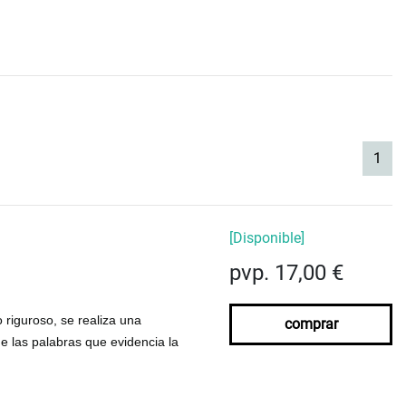
(cur
1
[Disponible]
pvp. 17,00 €
o riguroso, se
realiza una
comprar
de las palabras
que evidencia la