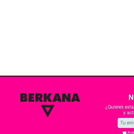
N
¿Quieres est
y ac
Ace