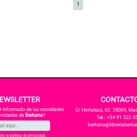
(current)
1
EWSLETTER
CONTACT
ar informado de las novedades
C/ Hortaleza, 62. 28004, Ma
tividades de
Berkana
?
Tel.: +34 91 522 5
berkana@libreriaberk
pto la
política de privacidad
.