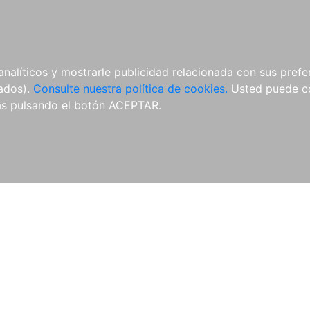
ÍCULAS
MERCHANDISING
NOTICIAS
EDITORIAL EGALES
analíticos y mostrarle publicidad relacionada con sus prefer
tados).
Consulte nuestra política de cookies.
Usted puede co
s pulsando el botón ACEPTAR.