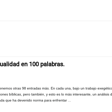
xualidad en 100 palabras.
 tenemos otras 98 entra
das más. En cada una, bajo un trabajo exegétic
iones bíblicas, pero
también, y esto es lo más interesante, un análisis 
rada que ha de
venido norma para enfrentar ...