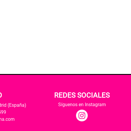
O
REDES SOCIALES
Síguenos en Instagram
drid (España)
599
ana.com