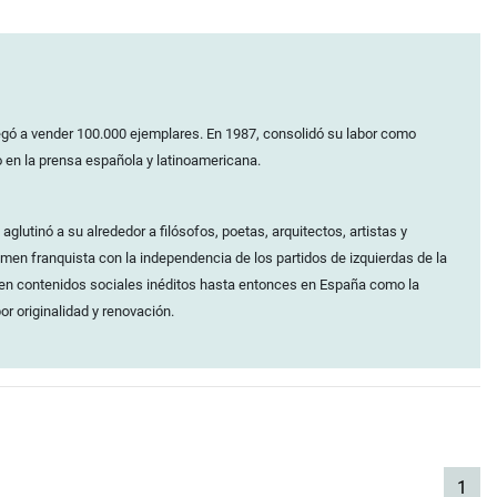
legó a vender 100.000 ejemplares. En 1987, consolidó su labor como
o en la prensa española y latinoamericana.
glutinó a su alrededor a filósofos, poetas, arquitectos, artistas y
imen franquista con la independencia de los partidos de izquierdas de la
en contenidos sociales inéditos hasta entonces en España como la
or originalidad y renovación.
(cur
1