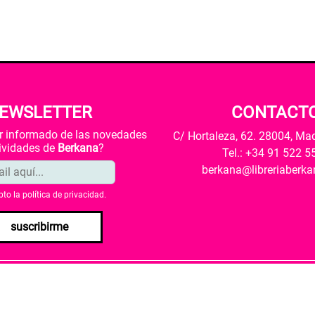
EWSLETTER
CONTACT
ar informado de las novedades
C/ Hortaleza, 62. 28004, Ma
tividades de
Berkana
?
Tel.: +34 91 522 5
berkana@libreriaberk
pto la
política de privacidad
.
suscribirme
envío
Política de privacidad
Política de cookies