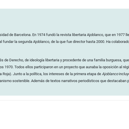
idad de Barcelona. En 1974 fundó la revista libertaria Ajoblanco, que en 1977 l
 al fundar la segunda Ajoblanco, de la que fue director hasta 2000. Ha colaborad
s de Derecho, de ideología libertaria y procedente de una familia burguesa, que a
s 1970. Todos ellos participaron en un proyecto que aunaba la oposición al rég
oja). Junto a la política, los intereses de la primera etapa de
Ajoblanco
incluy
rbanismo sostenible. Además de textos narrativos periodísticos que destacaban p