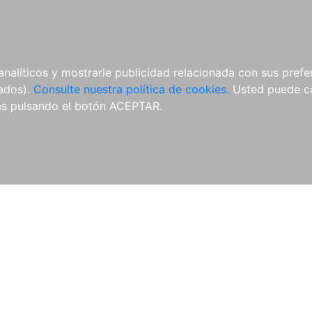
ÍCULAS
MERCHANDISING
NOTICIAS
EDITORIAL EGALES
analíticos y mostrarle publicidad relacionada con sus prefer
tados).
Consulte nuestra política de cookies.
Usted puede co
s pulsando el botón ACEPTAR.