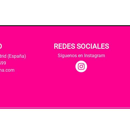
O
REDES SOCIALES
Síguenos en Instagram
drid (España)
599
ana.com
Hospedaje y desarrollo