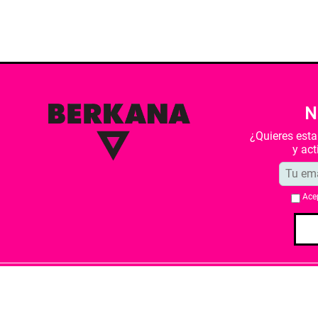
N
¿Quieres est
y ac
Ace
Quiénes somos
Condiciones de 