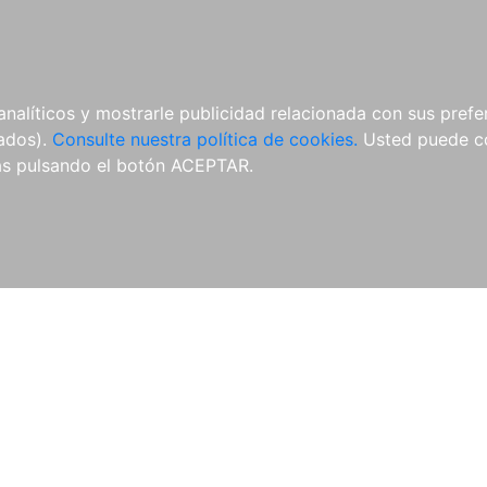
ÍCULAS
MERCHANDISING
NOTICIAS
EDITORIAL EGALES
analíticos y mostrarle publicidad relacionada con sus prefer
tados).
Consulte nuestra política de cookies.
Usted puede co
s pulsando el botón ACEPTAR.