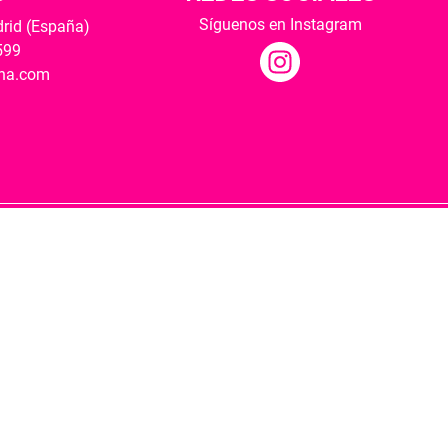
Síguenos en Instagram
drid (España)
599
ana.com
Hospedaje y desarrollo
ultural y modernización de las librerías.