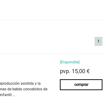
(cur
1
[Disponible]
pvp. 15,00 €
producción asistida y la
comprar
llones de bebés concebidos de
fantil ...