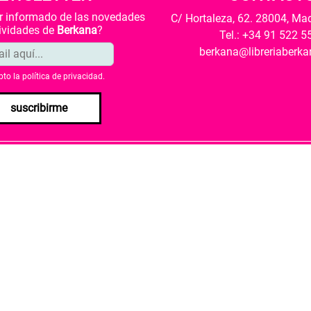
ar informado de las novedades
C/ Hortaleza, 62. 28004, Ma
tividades de
Berkana
?
Tel.: +34 91 522 5
berkana@libreriaberk
pto la
política de privacidad
.
suscribirme
envío
Política de privacidad
Política de cookies
rio de Cultura y Deporte una subvención para la revalorización c