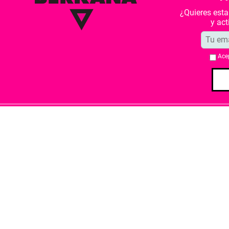
¿Quieres est
y ac
Ace
Quiénes somos
Condiciones de 
Librería Berkana ha recibido del Ministe