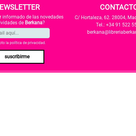
EWSLETTER
CONTACT
ar informado de las novedades
C/ Hortaleza, 62. 28004, Ma
tividades de
Berkana
?
Tel.: +34 91 522 5
berkana@libreriaberk
pto la
política de privacidad
.
suscribirme
envío
Política de privacidad
Política de cookies
rio de Cultura y Deporte una subvención para la revalorización c