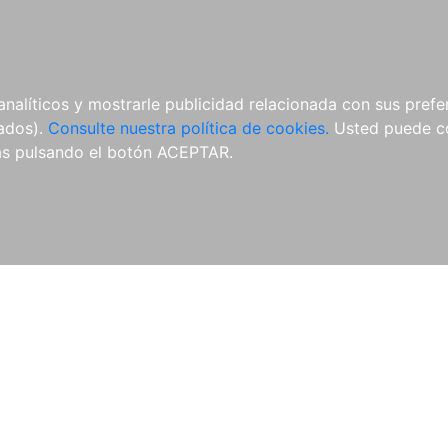
ÍCULAS
MERCHANDISING
NOTICIAS
EDITORIAL EGALES
analíticos y mostrarle publicidad relacionada con sus prefer
tados).
Consulte nuestra política de cookies.
Usted puede co
s pulsando el botón ACEPTAR.