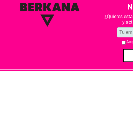
N
¿Quieres est
y ac
Ace
Quiénes somos
Condiciones de 
Librería Berkana ha recibido del Ministe