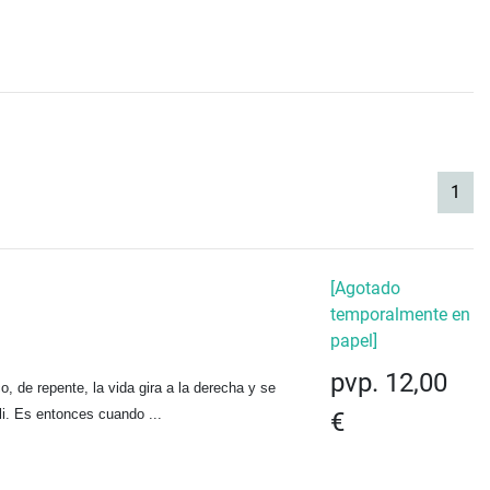
(cur
1
[Agotado
temporalmente en
papel]
pvp. 12,00
 de repente, la vida gira a la derecha y se
li. Es entonces cuando ...
€