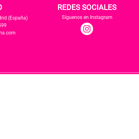
O
REDES SOCIALES
Síguenos en Instagram
drid (España)
599
ana.com
Hospedaje y desarrollo
ultural y modernización de las librerías.