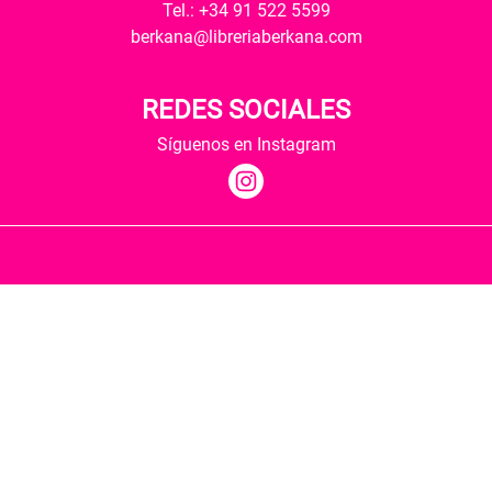
Tel.: +34 91 522 5599
berkana@libreriaberkana.com
REDES SOCIALES
Síguenos en Instagram
Quiénes somos
Condiciones de envío
Política de privacidad
Política de cookies
Hospedaje y desarrollo