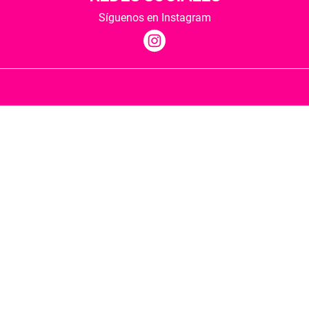
Síguenos en Instagram
Quiénes somos
Condiciones de envío
Política de privacidad
Política de cookies
Hospedaje y desarrollo
Librería Berkana ha recibido del Ministerio de
Cultura y Deporte una subvención para la
revalorización cultural y modernización de las