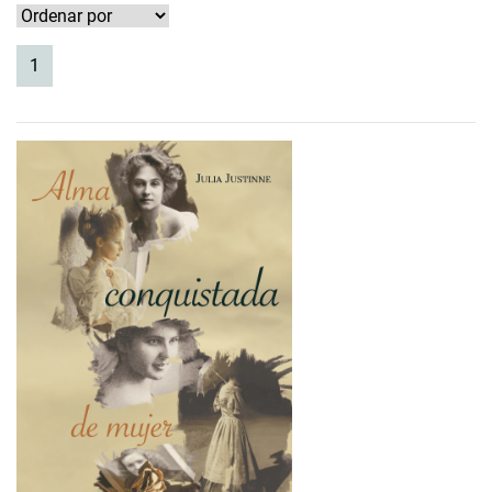
(current)
1