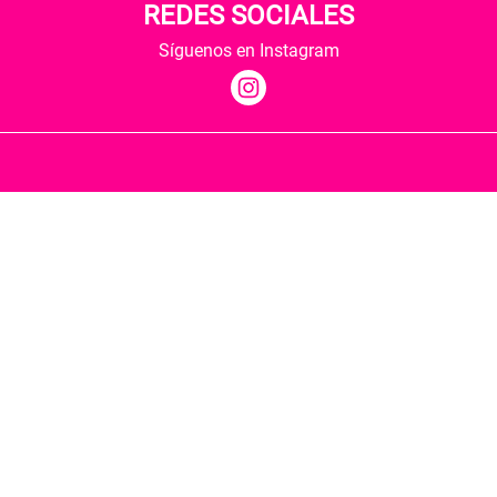
REDES SOCIALES
Síguenos en Instagram
Quiénes somos
Condiciones de envío
Política de privacidad
Política de cookies
Hospedaje y desarrollo
Librería Berkana ha recibido del Ministerio de
Cultura y Deporte una subvención para la