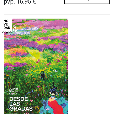
pvp. 16,95 €