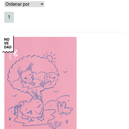
(current)
1