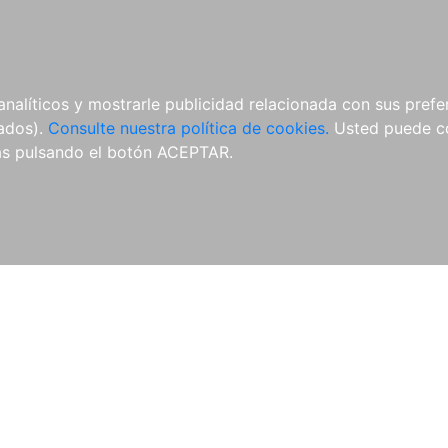
ÍCULAS
MERCHANDISING
NOTICIAS
EDITORIAL EGALES
analíticos y mostrarle publicidad relacionada con sus prefer
tados).
Consulte nuestra política de cookies.
Usted puede co
s pulsando el botón ACEPTAR.