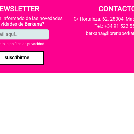
EWSLETTER
CONTACT
ar informado de las novedades
C/ Hortaleza, 62. 28004, Ma
tividades de
Berkana
?
Tel.: +34 91 522 5
berkana@libreriaberk
pto la
política de privacidad
.
suscribirme
envío
Política de privacidad
Política de cookies
rio de Cultura y Deporte una subvención para la revalorización c