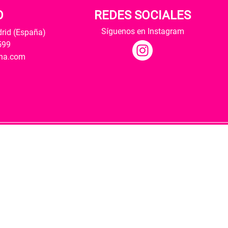
O
REDES SOCIALES
Síguenos en Instagram
drid (España)
599
ana.com
Hospedaje y desarrollo
ultural y modernización de las librerías.