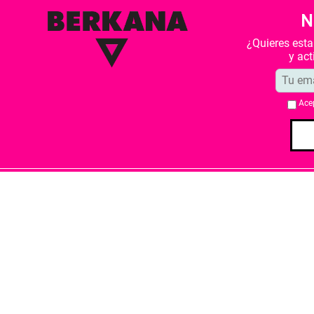
N
¿Quieres est
y ac
Ace
Quiénes somos
Condiciones de 
Librería Berkana ha recibido del Ministe