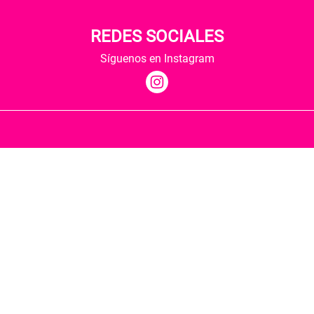
REDES SOCIALES
Síguenos en Instagram
Quiénes somos
Condiciones de envío
Política de privacidad
Política de cookies
Hospedaje y desarrollo