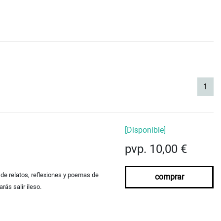
(cur
1
[Disponible]
pvp. 10,00 €
 de relatos, reflexiones y poemas de
comprar
rás salir ileso.