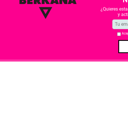
N
¿Quieres est
y ac
Ace
Quiénes somos
Condiciones de 
Librería Berkana ha recibido del Ministe