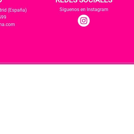
O
REDES SOCIALES
Síguenos en Instagram
drid (España)
599
ana.com
Hospedaje y desarrollo
ultural y modernización de las librerías.