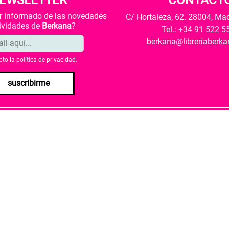
EWSLETTER
CONTACT
ar informado de las novedades
C/ Hortaleza, 62. 28004, Ma
tividades de
Berkana
?
Tel.: +34 91 522 5
berkana@libreriaberk
pto la
política de privacidad
.
suscribirme
envío
Política de privacidad
Política de cookies
rio de Cultura y Deporte una subvención para la revalorización c