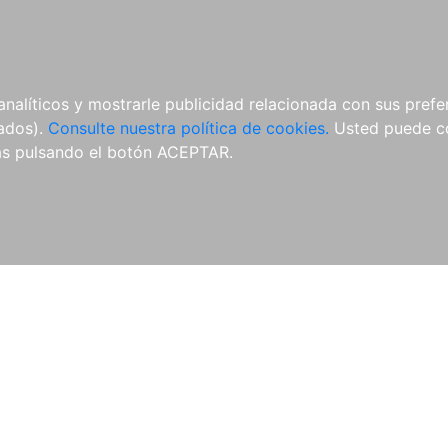
ÍCULAS
MERCHANDISING
NOTICIAS
EDITORIAL EGALES
analíticos y mostrarle publicidad relacionada con sus prefer
tados).
Consulte nuestra política de cookies.
Usted puede co
s pulsando el botón ACEPTAR.