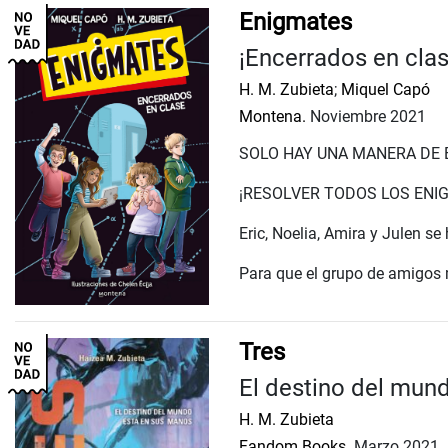
Enigmates
¡Encerrados en clas
H. M. Zubieta
;
Miquel Capó
Montena.
Noviembre 2021
SOLO HAY UNA MANERA DE 
¡RESOLVER TODOS LOS ENI
Eric, Noelia, Amira y Julen s
Para que el grupo de amigos m
Tres
El destino del mun
H. M. Zubieta
Fandom Books.
Marzo 2021