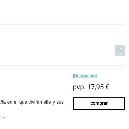
(cur
1
[Disponible]
pvp. 17,95 €
a en el que vivirán elle y sus
comprar
...