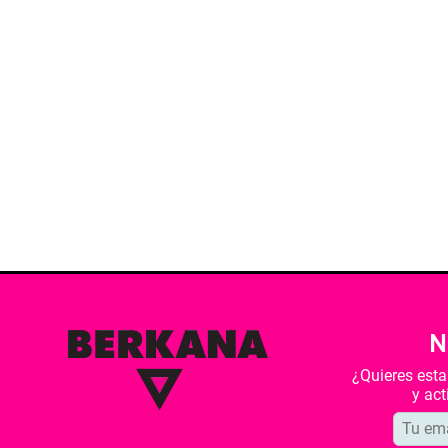
N
¿Quieres est
y ac