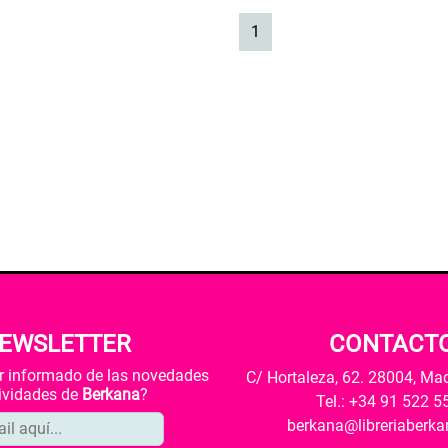
(current)
1
EWSLETTER
CONTACT
ar informado de las novedades
C/ Hortaleza, 62. 28004, Ma
tividades de
Berkana
?
Tel.: +34 91 522 5
berkana@libreriaberk