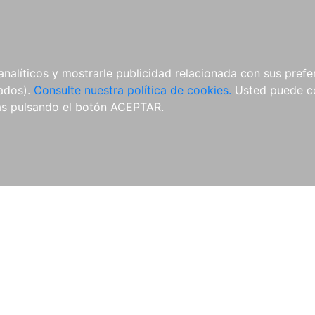
ÍCULAS
MERCHANDISING
NOTICIAS
EDITORIAL EGALES
analíticos y mostrarle publicidad relacionada con sus prefer
tados).
Consulte nuestra política de cookies.
Usted puede co
s pulsando el botón ACEPTAR.