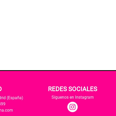
O
REDES SOCIALES
Síguenos en Instagram
drid (España)
599
ana.com