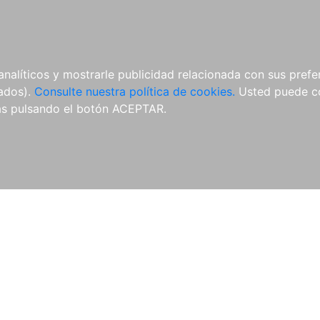
ÍCULAS
MERCHANDISING
NOTICIAS
EDITORIAL EGALES
analíticos y mostrarle publicidad relacionada con sus prefer
tados).
Consulte nuestra política de cookies.
Usted puede co
s pulsando el botón ACEPTAR.