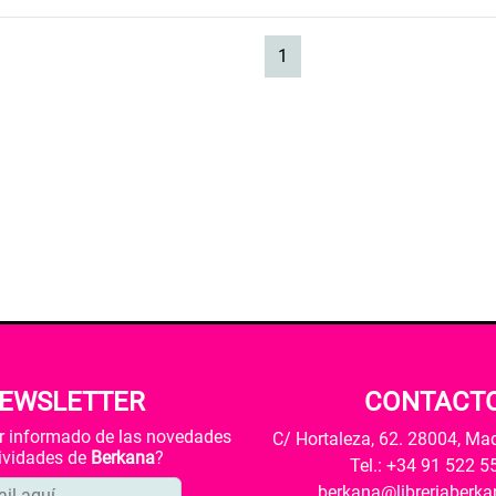
(current)
1
EWSLETTER
CONTACT
ar informado de las novedades
C/ Hortaleza, 62. 28004, Ma
tividades de
Berkana
?
Tel.: +34 91 522 5
berkana@libreriaberk