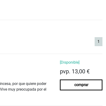
(cur
1
[Disponible]
pvp. 13,00 €
rincesa, por que quiere poder
comprar
. Vive muy preocupada por el