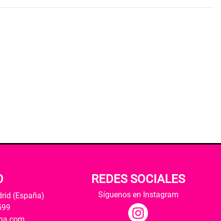
O
REDES SOCIALES
Síguenos en Instagram
drid (España)
599
ana.com