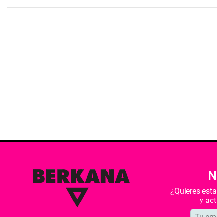
N
¿Quieres est
y ac