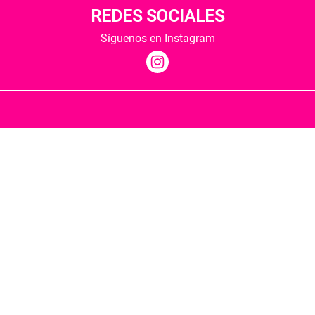
REDES SOCIALES
Síguenos en Instagram
Quiénes somos
Condiciones de envío
Política de privacidad
Política de cookies
Hospedaje y desarrollo
Librería Berkana ha recibido del Ministerio de