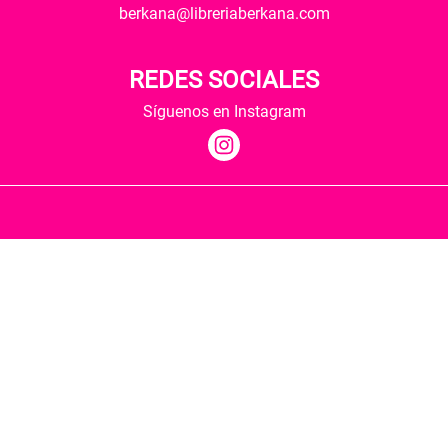
berkana@libreriaberkana.com
REDES SOCIALES
Síguenos en Instagram
Quiénes somos
Condiciones de envío
Política de privacidad
Política de cookies
Hospedaje y desarrollo