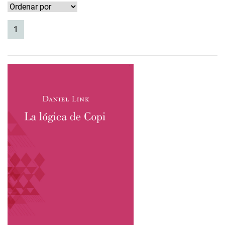
(current)
1