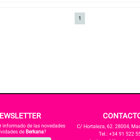
(current)
1
EWSLETTER
CONTACT
ar informado de las novedades
C/ Hortaleza, 62. 28004, Ma
tividades de
Berkana
?
Tel.: +34 91 522 5