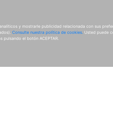
ÍCULAS
MERCHANDISING
NOTICIAS
EDITORIAL EGALES
analíticos y mostrarle publicidad relacionada con sus prefer
tados).
Consulte nuestra política de cookies.
Usted puede co
s pulsando el botón ACEPTAR.