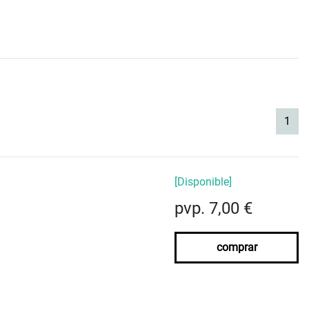
(cur
1
[Disponible]
pvp. 7,00 €
comprar