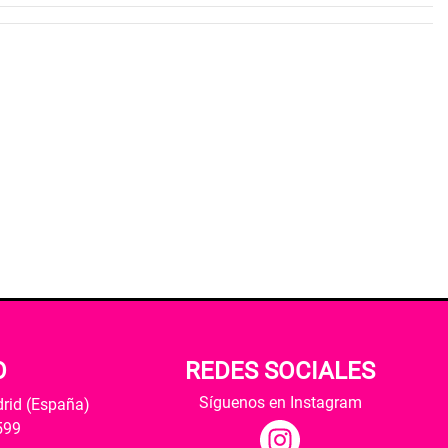
O
REDES SOCIALES
Síguenos en Instagram
drid (España)
599