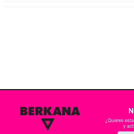
N
¿Quieres est
y ac