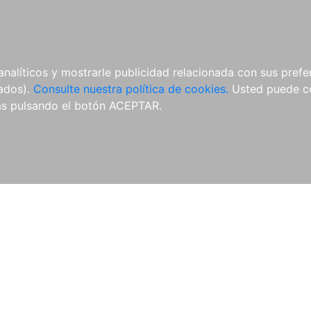
ÍCULAS
MERCHANDISING
NOTICIAS
EDITORIAL EGALES
analíticos y mostrarle publicidad relacionada con sus prefer
tados).
Consulte nuestra política de cookies.
Usted puede co
s pulsando el botón ACEPTAR.