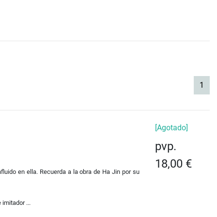
(cur
1
[Agotado]
pvp.
18,00 €
luido en ella. Recuerda a la obra de Ha Jin por su
imitador ...