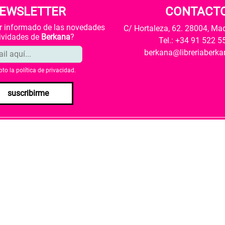
EWSLETTER
CONTACT
ar informado de las novedades
C/ Hortaleza, 62. 28004, Ma
tividades de
Berkana
?
Tel.: +34 91 522 5
berkana@libreriaberk
pto la
política de privacidad
.
suscribirme
envío
Política de privacidad
Política de cookies
rio de Cultura y Deporte una subvención para la revalorización c