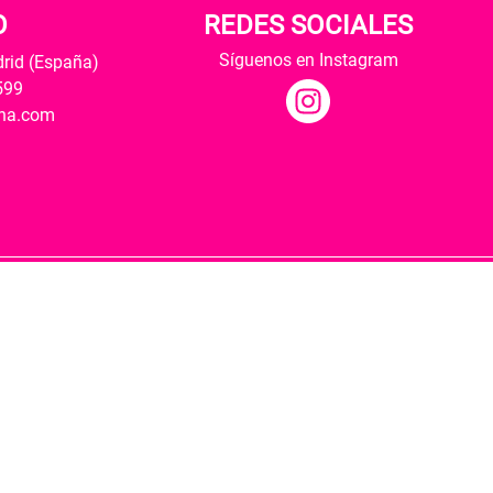
O
REDES SOCIALES
Síguenos en Instagram
drid (España)
599
ana.com
Hospedaje y desarrollo
ultural y modernización de las librerías.