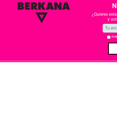
N
¿Quieres est
y ac
Ace
Quiénes somos
Condiciones de 
Librería Berkana ha recibido del Ministe