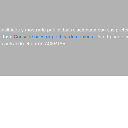
ÍCULAS
MERCHANDISING
NOTICIAS
EDITORIAL EGALES
analíticos y mostrarle publicidad relacionada con sus prefer
tados).
Consulte nuestra política de cookies.
Usted puede co
s pulsando el botón ACEPTAR.