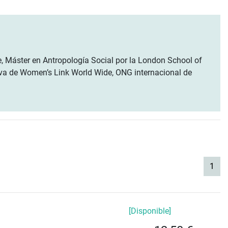
e, Máster en Antropología Social por la London School of
tiva de Women’s Link World Wide, ONG internacional de
(cur
1
[Disponible]