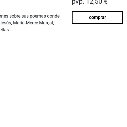
pvp. 12,50 €
exiones sobre sus poemas donde
comprar
 Jesús, Maria-Merce Marçal,
las ...