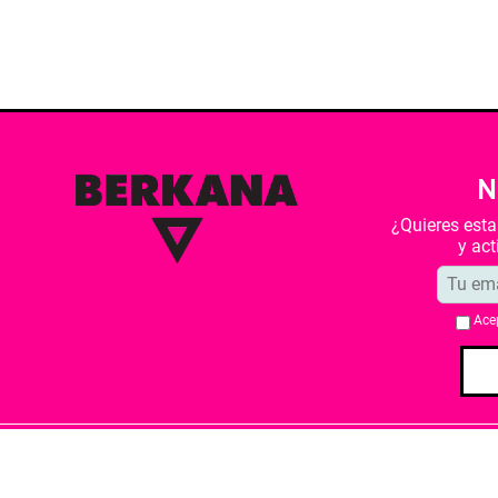
N
¿Quieres est
y ac
Ace