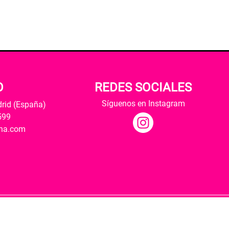
O
REDES SOCIALES
Síguenos en Instagram
drid (España)
599
ana.com