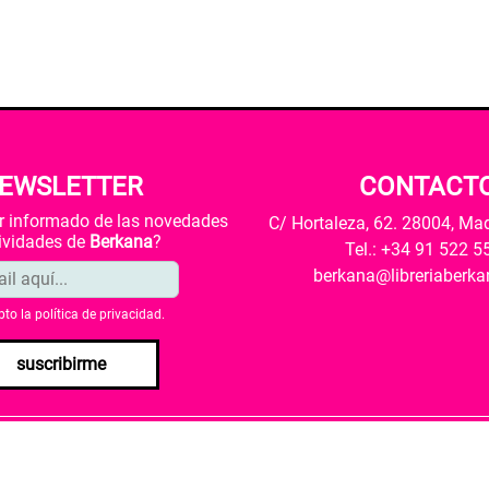
EWSLETTER
CONTACT
ar informado de las novedades
C/ Hortaleza, 62. 28004, Ma
tividades de
Berkana
?
Tel.: +34 91 522 5
berkana@libreriaberk
pto la
política de privacidad
.
suscribirme