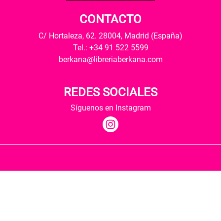
CONTACTO
C/ Hortaleza, 62. 28004, Madrid (España)
Tel.: +34 91 522 5599
berkana@libreriaberkana.com
REDES SOCIALES
Síguenos en Instagram
Quiénes somos
Condiciones de envío
Política de privacidad