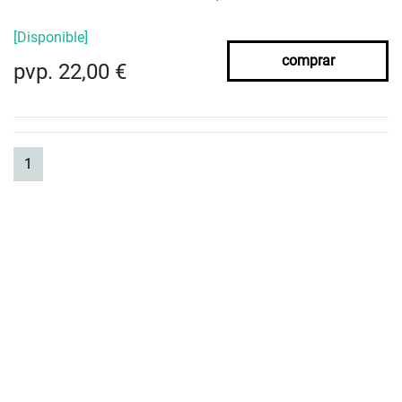
[Disponible]
comprar
pvp. 22,00 €
(current)
1