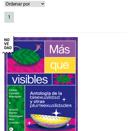
(current)
1