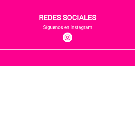
REDES SOCIALES
Síguenos en Instagram
Quiénes somos
Condiciones de envío
Política de privacidad
Política de cookies
Hospedaje y desarrollo