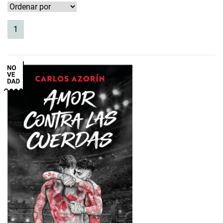
(current)
1