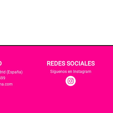
O
REDES SOCIALES
Síguenos en Instagram
drid (España)
599
ana.com