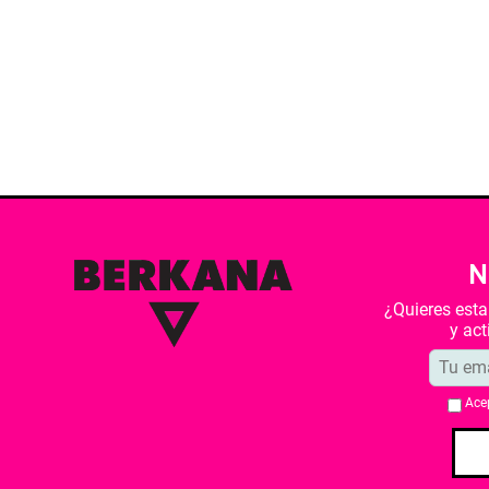
N
¿Quieres est
y ac
Ace