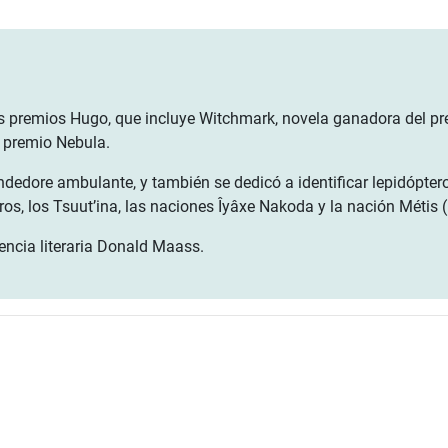
 los premios Hugo, que incluye Witchmark, novela ganadora del 
l premio Nebula.
 vendedore ambulante, y también se dedicó a identificar lepidópte
gros, los Tsuut’ina, las naciones Îyâxe Nakoda y la nación Métis (
encia literaria Donald Maass.