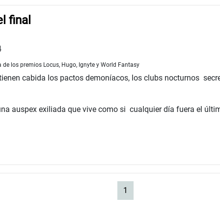
l final
4
a de los premios Locus, Hugo, Ignyte y World Fantasy
 tienen cabida los pactos demoníacos, los clubs nocturnos sec
una auspex exiliada que vive como si cualquier día fuera el últi
(current)
1