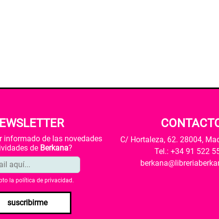
EWSLETTER
CONTACT
ar informado de las novedades
C/ Hortaleza, 62. 28004, Ma
tividades de
Berkana
?
Tel.: +34 91 522 5
berkana@libreriaberk
pto la
política de privacidad
.
suscribirme