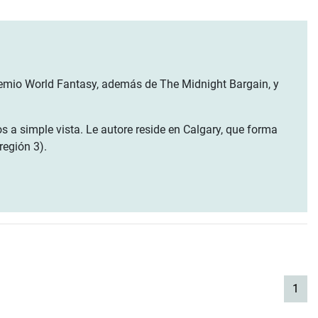
premio World Fantasy, además de The Midnight Bargain, y
ros a simple vista. Le autore reside en Calgary, que forma
región 3).
(cur
1