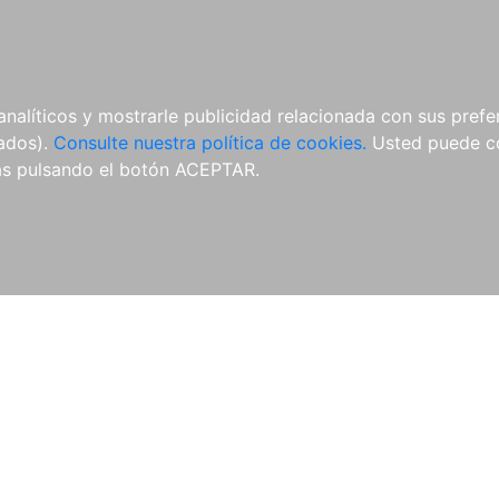
ÍCULAS
MERCHANDISING
NOTICIAS
EDITORIAL EGALES
analíticos y mostrarle publicidad relacionada con sus prefer
tados).
Consulte nuestra política de cookies.
Usted puede co
s pulsando el botón ACEPTAR.