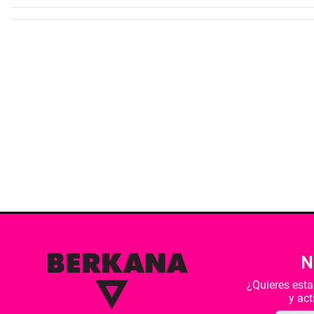
N
¿Quieres est
y ac