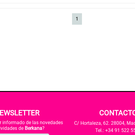
(current)
1
EWSLETTER
CONTACT
ar informado de las novedades
C/ Hortaleza, 62. 28004, Ma
tividades de
Berkana
?
Tel.: +34 91 522 5