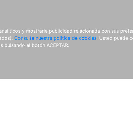
ÍCULAS
MERCHANDISING
NOTICIAS
EDITORIAL EGALES
analíticos y mostrarle publicidad relacionada con sus prefer
tados).
Consulte nuestra política de cookies.
Usted puede co
s pulsando el botón ACEPTAR.