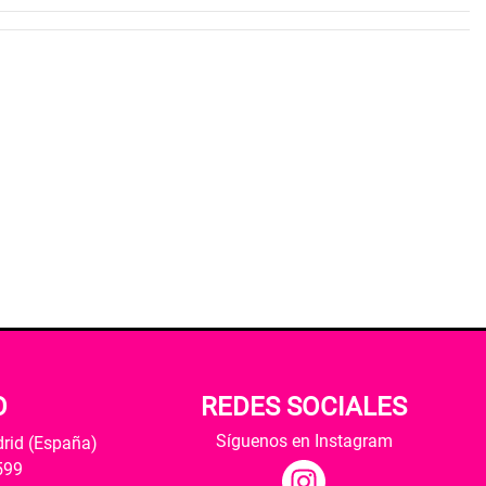
O
REDES SOCIALES
Síguenos en Instagram
drid (España)
599