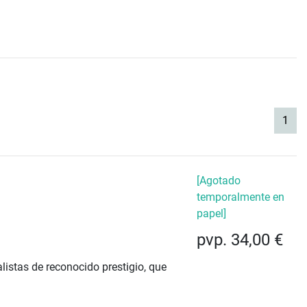
(cur
1
[Agotado
temporalmente en
papel]
pvp. 34,00 €
listas de reconocido prestigio, que