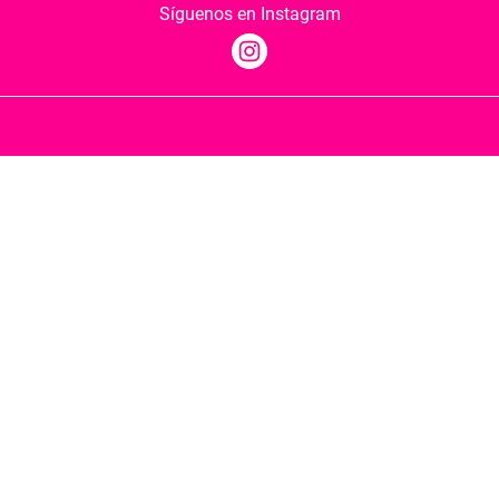
Síguenos en Instagram
Quiénes somos
Condiciones de envío
Política de privacidad
Política de cookies
Hospedaje y desarrollo
Librería Berkana ha recibido del Ministerio de
Cultura y Deporte una subvención para la
revalorización cultural y modernización de las