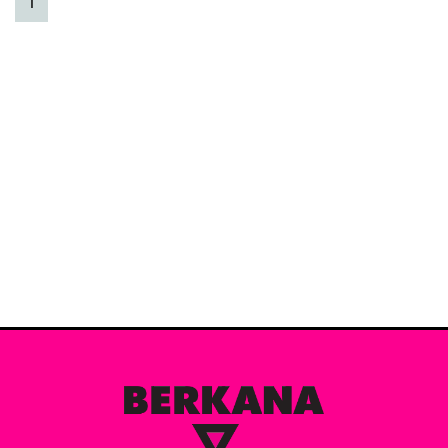
(current)
1