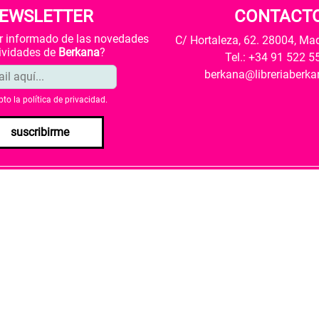
EWSLETTER
CONTACT
ar informado de las novedades
C/ Hortaleza, 62. 28004, Ma
tividades de
Berkana
?
Tel.: +34 91 522 5
berkana@libreriaberk
pto la
política de privacidad
.
suscribirme
envío
Política de privacidad
Política de cookies
rio de Cultura y Deporte una subvención para la revalorización c