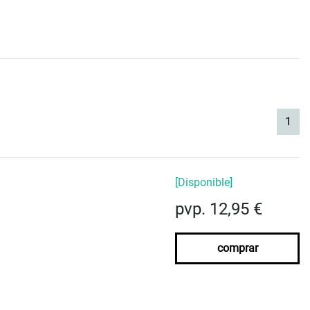
(cur
1
[Disponible]
pvp. 12,95 €
comprar