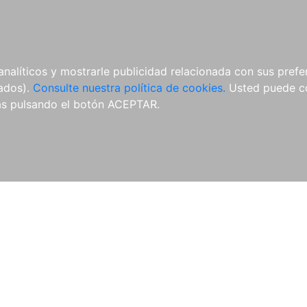
ÍCULAS
MERCHANDISING
NOTICIAS
EDITORIAL EGALES
analíticos y mostrarle publicidad relacionada con sus prefer
tados).
Consulte nuestra política de cookies.
Usted puede co
s pulsando el botón ACEPTAR.