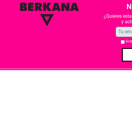
N
¿Quieres est
y ac
Ace
Quiénes somos
Condiciones de 
Librería Berkana ha recibido del Ministe