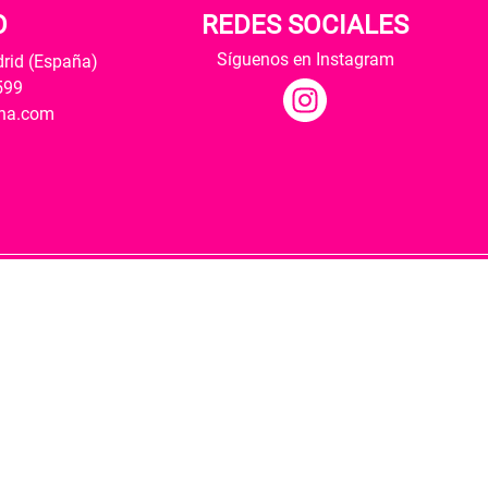
O
REDES SOCIALES
Síguenos en Instagram
drid (España)
599
ana.com
Hospedaje y desarrollo
ultural y modernización de las librerías.