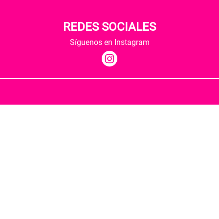
REDES SOCIALES
Síguenos en Instagram
Quiénes somos
Condiciones de envío
Política de privacidad
Política de cookies
Hospedaje y desarrollo