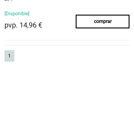
[Disponible]
comprar
pvp. 14,96 €
(current)
1