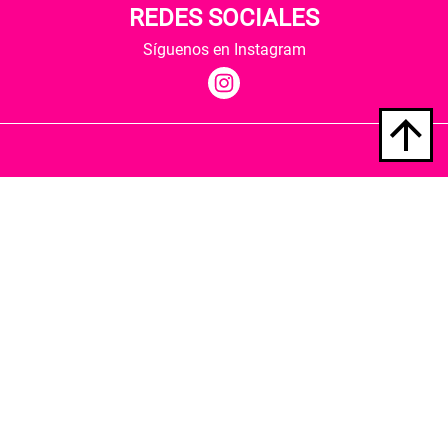
REDES SOCIALES
Síguenos en Instagram
Quiénes somos
Condiciones de envío
Política de privacidad
Política de cookies
Hospedaje y desarrollo
Librería Berkana ha recibido del Ministerio de