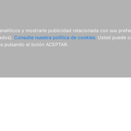
ÍCULAS
MERCHANDISING
NOTICIAS
EDITORIAL EGALES
analíticos y mostrarle publicidad relacionada con sus prefer
tados).
Consulte nuestra política de cookies.
Usted puede co
s pulsando el botón ACEPTAR.