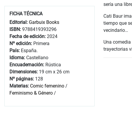
sería una libr
FICHA TÉCNICA
Cati Baur ima
Editorial:
Garbuix Books
tiempo que se
ISBN:
9788419393296
vecindario…
Fecha de edición:
2024
Una comedia 
Nº edición:
Primera
trayectorias v
País:
España.
Idioma:
Castellano
Encuadernación:
Rústica
Dimensiones:
19 cm x 26 cm
Nº páginas:
128
Materias:
Comic femenino
/
Feminismo & Género
/