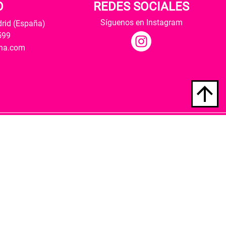
O
REDES SOCIALES
Síguenos en Instagram
drid (España)
599
ana.com
Hospedaje y desarrollo
ultural y modernización de las librerías.