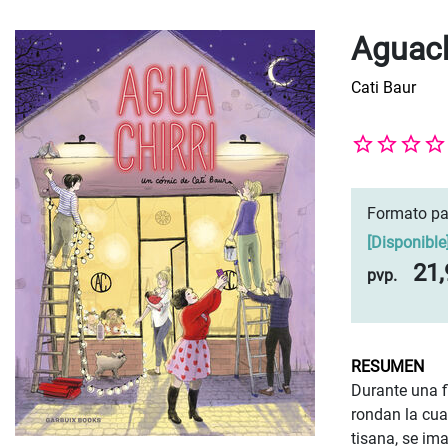
Aguach
Cati Baur
Formato pa
[
Disponible
21,
pvp.
RESUMEN
Durante una f
rondan la cua
tisana, se im