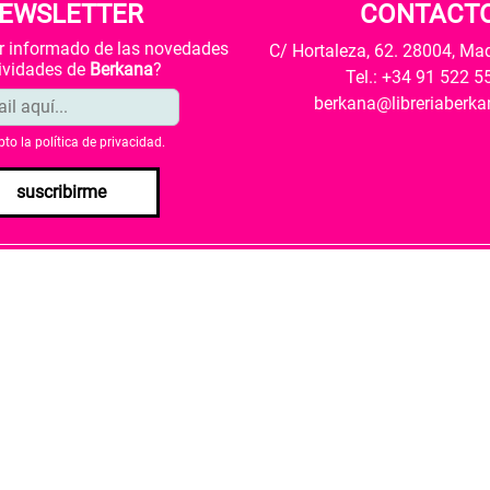
EWSLETTER
CONTACT
ar informado de las novedades
C/ Hortaleza, 62. 28004, Ma
tividades de
Berkana
?
Tel.: +34 91 522 5
berkana@libreriaberk
pto la
política de privacidad
.
suscribirme
envío
Política de privacidad
Política de cookies
rio de Cultura y Deporte una subvención para la revalorización c