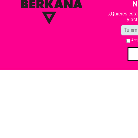
N
¿Quieres est
y ac
Ace
Quiénes somos
Condiciones de 
Librería Berkana ha recibido del Ministe