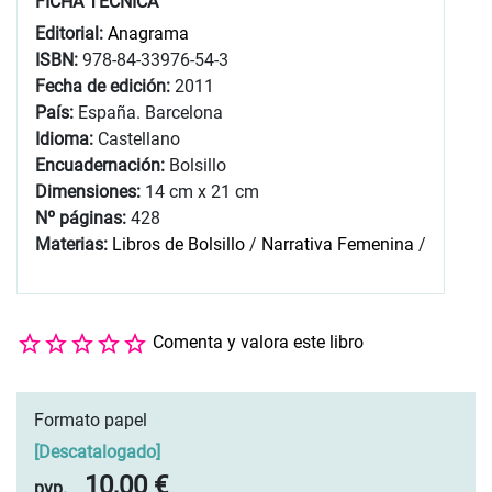
FICHA TÉCNICA
Editorial:
Anagrama
ISBN:
978-84-33976-54-3
Fecha de edición:
2011
País:
España. Barcelona
Idioma:
Castellano
Encuadernación:
Bolsillo
Dimensiones:
14 cm x 21 cm
Nº páginas:
428
Materias:
Libros de Bolsillo
/
Narrativa Femenina
/
Comenta y valora este libro
Formato papel
[
Descatalogado
]
10,00 €
pvp.