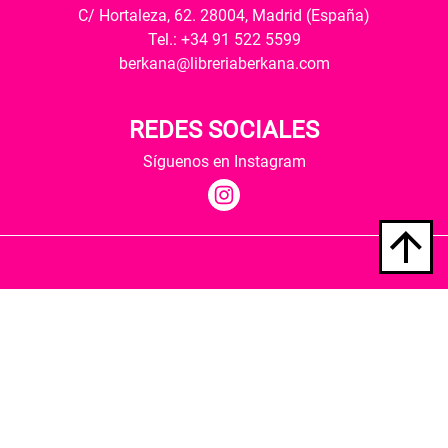
C/ Hortaleza, 62. 28004, Madrid (España)
Tel.: +34 91 522 5599
berkana@libreriaberkana.com
REDES SOCIALES
Síguenos en Instagram
Quiénes somos
Condiciones de envío
Política de privacidad
Política de cookies