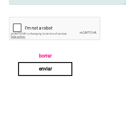
borrar
enviar