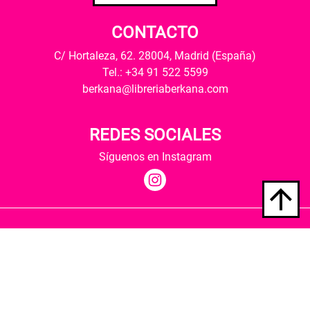
CONTACTO
C/ Hortaleza, 62. 28004, Madrid (España)
Tel.: +34 91 522 5599
berkana@libreriaberkana.com
REDES SOCIALES
Síguenos en Instagram
Quiénes somos
Condiciones de envío
Política de privacidad